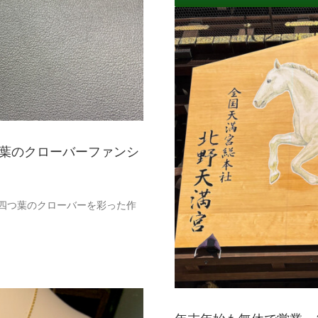
葉のクローバーファンシ
2025-2026営業
四つ葉のクローバーを彩った作