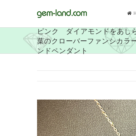
Skip
to
content
ピンク ダイアモンドをあし
葉のクローバーファンシカラ
ンドペンダント
View
Larger
Image