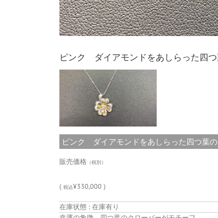
ピンク ダイアモンドをあしらった四つ
ピンク ダイアモンドをあしらった四つ葉のクロ
販売価格
（税別）
(
¥330,000 )
税込
在庫状態 : 在庫有り
幸運の象徴、四つ葉のクローバーがモチーフ。