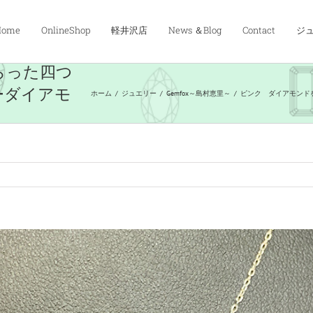
Home
OnlineShop
軽井沢店
News ＆Blog
Contact
ジュ
らった四つ
ーダイアモ
ホーム
/
ジュエリー
/
Gemfox～島村恵里～
/
ピンク ダイアモンド