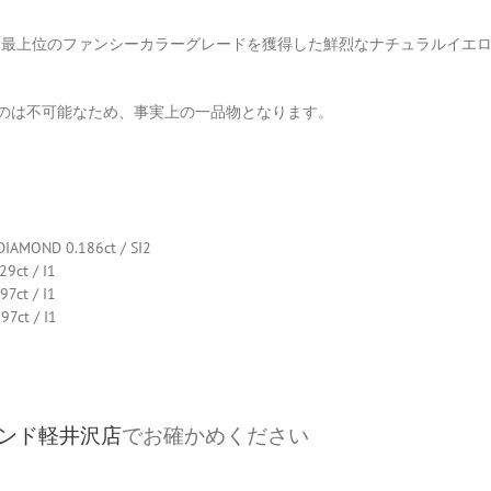
いう最上位のファンシーカラーグレードを獲得した鮮烈なナチュラルイエ
のは不可能なため、事実上の一品物となります。
AMOND 0.186ct / SI2
ct / I1
ct / I1
7ct / I1
ンド軽井沢店
でお確かめください