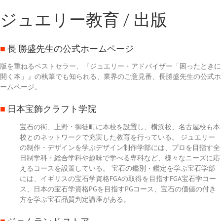
ジュエリー教育 / 出版
■
長 勝盛先生の公式ホームページ
版を重ねるベストセラー、『ジュエリー・アドバイザー「困ったときに
開く本」』の執筆でも知られる、業界のご意見番、長勝盛先生の公式ホ
ームページ。
■
日本宝飾クラフト学院
宝石の街、上野・御徒町に本校を設置し、横浜校、名古屋校も本
校とのネットワークで充実した教育を行っている。 ジュエリー
の制作・デザインを学ぶデザイン制作学部には、プロを目指す全
日制学科・総合学科や趣味で学べる専科など、様々なニーズに応
えるコースを設置している。 宝石の鑑別・鑑定を学ぶ宝石学部
には、イギリスの宝石学資格FGAの取得を目指すFGA宝石学コー
ス、日本の宝石学資格PGを目指すPGコース、宝石の価値の付き
方を学ぶ宝石品質判定講座がある。
■
ジェムランド ストア