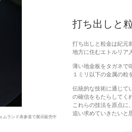
打ち出しと
打ち出しと粒金は紀元
地方に住むエトルリア
薄い地金板をタガネで
１ミリ以下の金属の粒
伝統的な技術に通じて
の確信をもたらしてく
これらの技法を原点に
追い求めていきたいと
ェムランド表参道で展示販売中