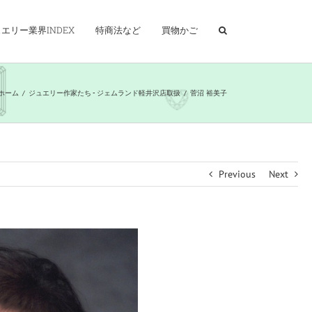
エリー業界INDEX
特商法など
買物かご
ホーム
/
ジュエリー作家たち - ジェムランド軽井沢店取扱
/
菅沼 裕美子
Previous
Next