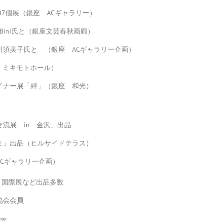
07個展（銀座 ACギャラリー）
Bini氏と（銀座文芸春秋画廊）
川須美子氏と （銀座 ACギャラリー企画）
座 ミキモトホール）
イナー展「絆」（銀座 和光）
）
流展 in 金沢」出品
ま」出品（ヒルサイドテラス）
Cギャラリー企画）
展、国際展など出品多数
協会会員