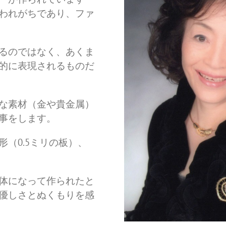
われがちであり、ファ
るのではなく、あくま
的に表現されるものだ
な素材（金や貴金属）
事をします。
（0.5ミリの板）、
体になって作られたと
優しさとぬくもりを感