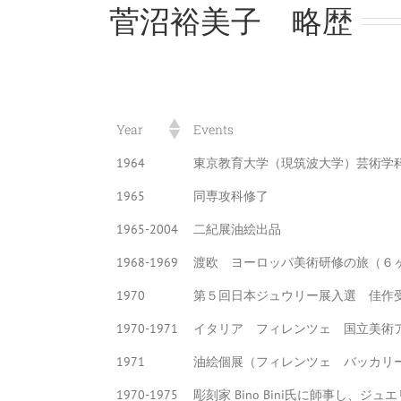
菅沼裕美子 略歴
Year
Events
1964
東京教育大学（現筑波大学）芸術
1965
同専攻科修了
1965-2004
二紀展油絵出品
1968-1969
渡欧 ヨーロッパ美術研修の旅（６
1970
第５回日本ジュウリー展入選 佳作受
1970-1971
イタリア フィレンツェ 国立美術
1971
油絵個展（フィレンツェ バッカリ
1970-1975
彫刻家 Bino Bini氏に師事し、