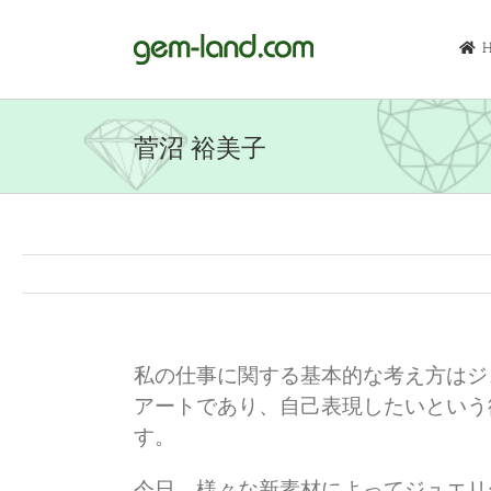
Skip
to
content
菅沼 裕美子
私の仕事に関する基本的な考え方はジ
アートであり、自己表現したいという
す。
今日、様々な新素材によってジュエリ