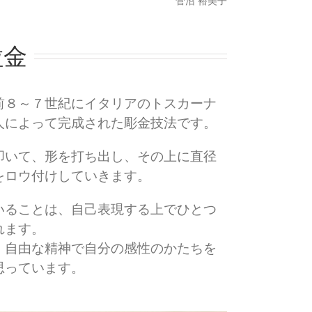
菅沼 裕美子
粒金
前８～７世紀にイタリアのトスカーナ
人によって完成された彫金技法です。
叩いて、形を打ち出し、その上に直径
をロウ付けしていきます。
いることは、自己表現する上でひとつ
れます。
、自由な精神で自分の感性のかたちを
思っています。