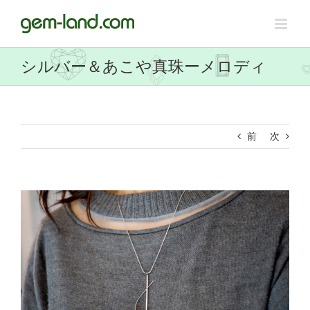
Skip
to
content
シルバー＆あこや真珠ーメロディ
前
次
View
Larger
Image