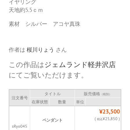
イヤリング
天地約5.5ｃｍ
素材 シルバー アコヤ真珠
作者は
桜川りょう
さん
この作品は
ジェムランド軽井沢店
にてご覧いただけます。
タイトル
販売価格
（税別）
注文番号
在庫状態
数量
単位
¥23,500
(
¥25,850 )
税込
ペンダント
sRyo045